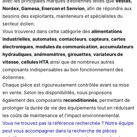
avec les principales marques d’éoliennes telles que
Vestas,
Nordex, Gamesa, Enercon et Senvion
, afin de répondre aux
besoins des exploitants, mainteneurs et spécialistes du
secteur éolien.
Vous trouverez dans cette catégorie des
alimentations
industrielles
,
automates
,
contacteurs
,
capteurs
,
cartes
électroniques
,
modules de communication
,
accumulateurs
hydrauliques
,
anémomètres
,
girouettes
,
variateurs de
vitesse
,
cellules HTA
ainsi que de nombreux autres
composants indispensables au bon fonctionnement des
éoliennes.
Chaque pièce est rigoureusement contrôlée avant sa mise
en vente. Selon les disponibilités, nous proposons
également des composants
reconditionnés
, permettant de
prolonger la durée de vie des équipements tout en réduisant
les coûts de maintenance et l’impact environnemental.
Vous ne trouvez pas la référence recherchée ? Notre équipe
peut vous accompagner dans la recherche de pièces