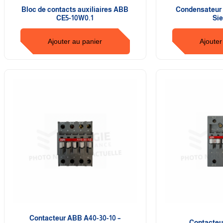
Bloc de contacts auxiliaires ABB
Condensateur
CE5-10W0.1
Si
Ajouter au panier
Ajouter
Contacteur ABB A40-30-10 –
Contacteu