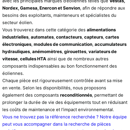
avec les principales marques d’éoliennes telles que
Vestas,
Nordex, Gamesa, Enercon et Senvion
, afin de répondre aux
besoins des exploitants, mainteneurs et spécialistes du
secteur éolien.
Vous trouverez dans cette catégorie des
alimentations
industrielles
,
automates
,
contacteurs
,
capteurs
,
cartes
électroniques
,
modules de communication
,
accumulateurs
hydrauliques
,
anémomètres
,
girouettes
,
variateurs de
vitesse
,
cellules HTA
ainsi que de nombreux autres
composants indispensables au bon fonctionnement des
éoliennes.
Chaque pièce est rigoureusement contrôlée avant sa mise
en vente. Selon les disponibilités, nous proposons
également des composants
reconditionnés
, permettant de
prolonger la durée de vie des équipements tout en réduisant
les coûts de maintenance et l’impact environnemental.
Vous ne trouvez pas la référence recherchée ? Notre équipe
peut vous accompagner dans la recherche de pièces