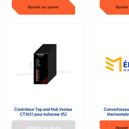
Ajouter au panier
Ajouter
Contrôleur Top and Hub Vestas
Convertisseu
CT3601 pour éolienne V52
thermomètr
Obtenir un devis
Ajouter