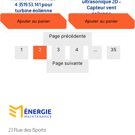
ultrasonique 2D –
4.3519.53.141 pour
Capteur vent
turbine éolienne
éolienne
Ajouter au panier
Ajouter au panier
Page précédente
1
2
3
4
…
35
Page suivante
23 Rue des Sports