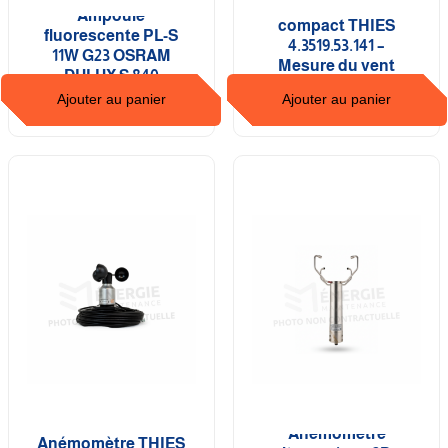
Anémomètre
Ampoule
compact THIES
fluorescente PL-S
4.3519.53.141 –
11W G23 OSRAM
Mesure du vent
DULUX S 840
éolienne
Ajouter au panier
Ajouter au panier
Anémomètre
Anémomètre THIES