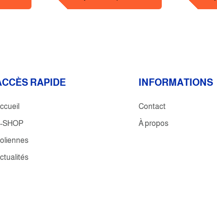
é
l
e
c
t
r
i
ACCÈS RAPIDE
INFORMATIONS
q
u
ccueil
Contact
e
-SHOP
À propos
2
5
oliennes
0
ctualités
W
2
3
0
V