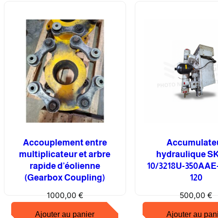
Accouplement entre
Accumulate
multiplicateur et arbre
hydraulique SK
rapide d’éolienne
10/3218U-350AAE
(Gearbox Coupling)
120
1000,00
€
500,00
€
Ajouter au panier
Ajouter au pan