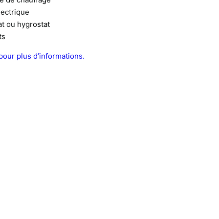
lectrique
t ou hygrostat
ts
pour plus d’informations.