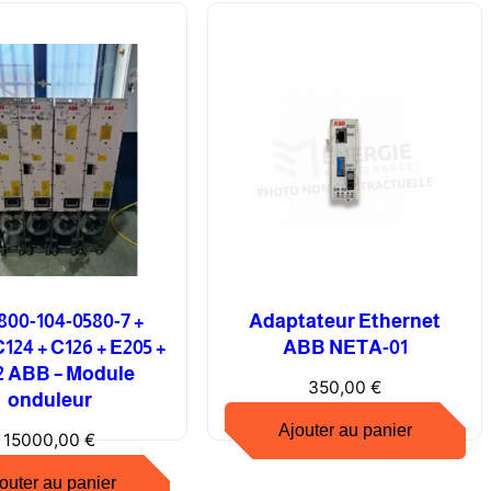
00-104-0580-7 +
Adaptateur Ethernet
C124 + C126 + E205 +
ABB NETA-01
2 ABB – Module
350,00
€
onduleur
Ajouter au panier
15000,00
€
outer au panier