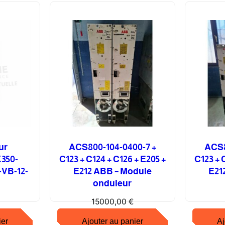
C
h
a
u
f
f
a
g
e
d
’
a
ur
ACS800-104-0400-7 +
ACS8
r
350-
C123 + C124 + C126 + E205 +
C123 + 
m
-VB-12-
E212 ABB – Module
E21
o
onduleur
i
15000,00
€
r
e
ier
Ajouter au panier
Aj