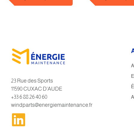
A
E
23 Rue des Sports
É
11590 CUXAC D’AUDE
+33 6 88 26 40 60
A
windparts@energiemaintenance.fr