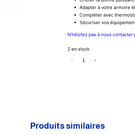
Adapter à votre armoire é
Compléter avec thermosta
Sécuriser vos équipemen
N’hésitez pas à nous contacter 
2 en stock
q
−
+
u
a
n
t
i
t
é
d
Produits similaires
e