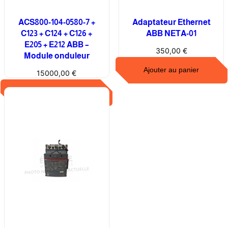
A
F
ACS800-104-0580-7 +
Adaptateur Ethernet
J
C123 + C124 + C126 +
ABB NETA-01
E205 + E212 ABB –
3
350,00
€
Module onduleur
P
–
Ajouter au panier
15000,00
€
R
Ajouter au panier
é
f
.
6
8
2
5
8
6
0
0