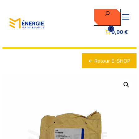
Rechercher
0
0,00 €
← Retour E-SHOP