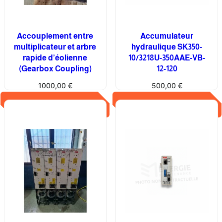
e
u
r
Accouplement entre
Accumulateur
M
multiplicateur et arbre
hydraulique SK350-
K
rapide d’éolienne
10/3218U-350AAE-VB-
P
(Gearbox Coupling)
12-120
C
1000,00
€
500,00
€
4
B
Ajouter au panier
Ajouter au panier
S
T
B
X
3
4
7
0
Z