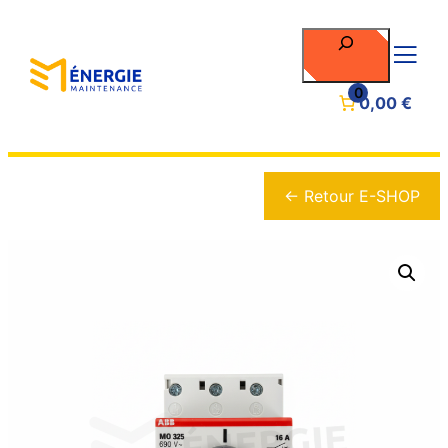
Rechercher
0
0,00 €
← Retour E-SHOP