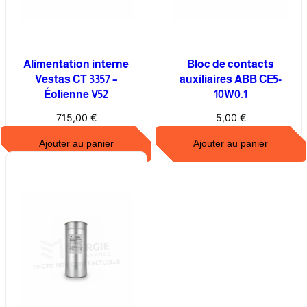
t
e
u
r
Alimentation interne
Bloc de contacts
A
Vestas CT 3357 –
auxiliaires ABB CE5-
Éolienne V52
10W0.1
B
B
715,00
€
5,00
€
M
Ajouter au panier
Ajouter au panier
O
3
2
5
-
1
6
.
0