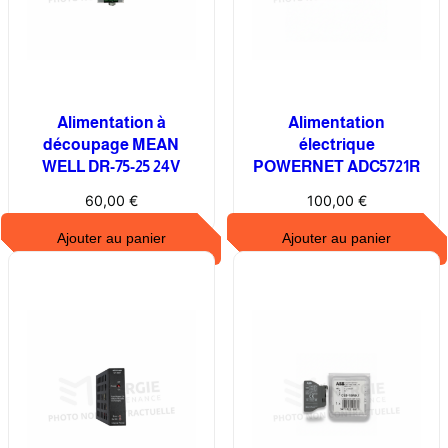
t
e
u
r
d
Alimentation à
Alimentation
e
découpage MEAN
électrique
p
WELL DR-75-25 24V
POWERNET ADC5721R
r
60,00
€
100,00
€
o
t
Ajouter au panier
Ajouter au panier
e
c
t
i
o
n
m
o