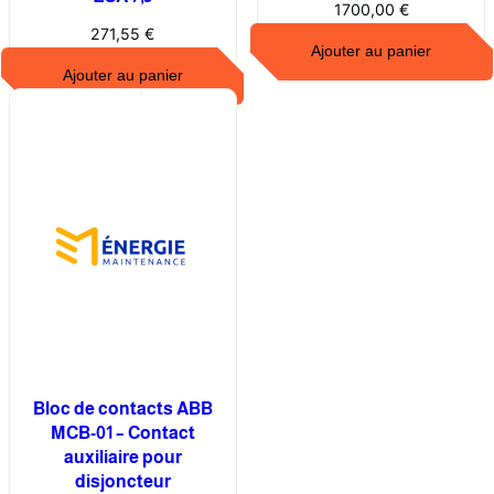
1700,00
€
n
271,55
€
e
Ajouter au panier
Ajouter au panier
Bloc de contacts ABB
MCB-01 – Contact
auxiliaire pour
disjoncteur