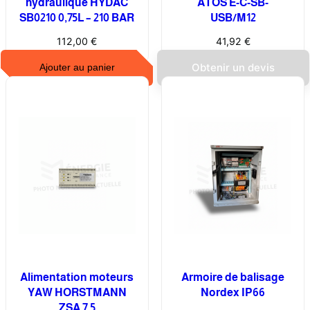
hydraulique HYDAC
ATOS E-C-SB-
+
SB0210 0,75L – 210 BAR
USB/M12
p
112,00
€
41,92
€
l
a
Obtenir un devis
Ajouter au panier
t
e
a
u
p
o
u
r
é
o
l
i
Alimentation moteurs
Armoire de balisage
e
YAW HORSTMANN
Nordex IP66
ZSA 7,5
n