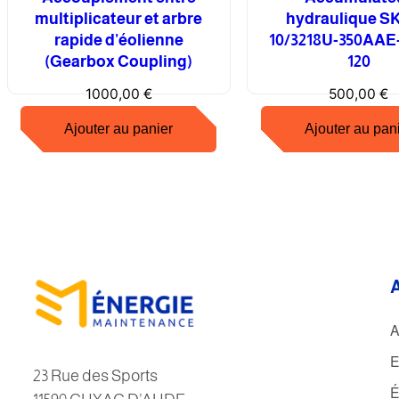
multiplicateur et arbre
hydraulique SK
rapide d’éolienne
10/3218U-350AAE
(Gearbox Coupling)
120
1000,00
€
500,00
€
Ajouter au panier
Ajouter au pan
A
E
23 Rue des Sports
É