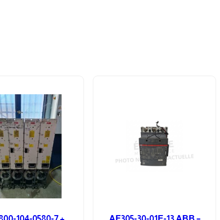
00-104-0580-7 +
AF305-30-01E-13 ABB –