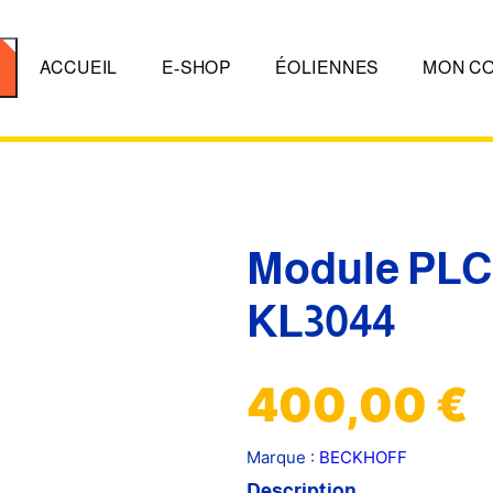
er
ACCUEIL
E-SHOP
ÉOLIENNES
MON C
Module PLC
KL3044
400,00
€
Marque :
BECKHOFF
Description