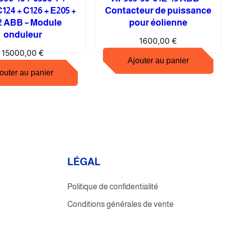
C124 + C126 + E205 +
Contacteur de puissance
2 ABB – Module
pour éolienne
onduleur
1600,00
€
15000,00
€
Ajouter au panier
outer au panier
L
É
GAL
Politique de confidentialité
Conditions générales de vente