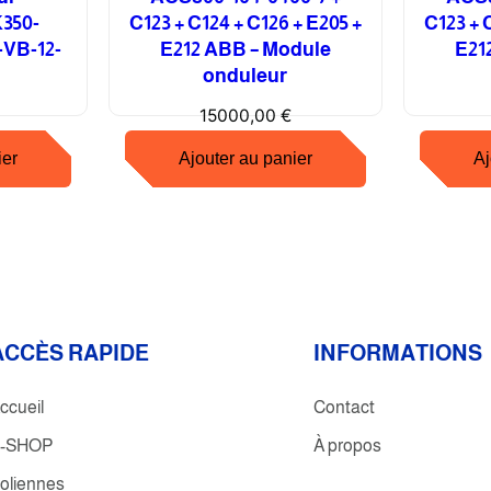
350-
C123 + C124 + C126 + E205 +
C123 + 
-VB-12-
E212 ABB – Module
E21
onduleur
15000,00
€
ier
Ajouter au panier
Aj
ACCÈS RAPIDE
INFORMATIONS
ccueil
Contact
-SHOP
À propos
oliennes