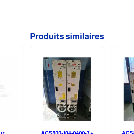
Produits similaires
ur
ACS800-104-0400-7 +
ACS8