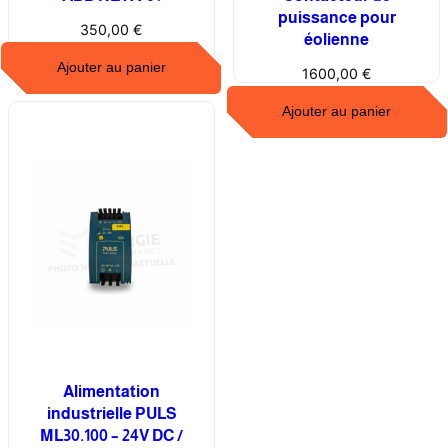
puissance pour
0
350,00
€
éolienne
3
Ajouter au panier
1600,00
€
Ajouter au panier
Alimentation
industrielle PULS
ML30.100 – 24V DC /