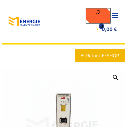
Rechercher
0
0,00 €
← Retour E-SHOP