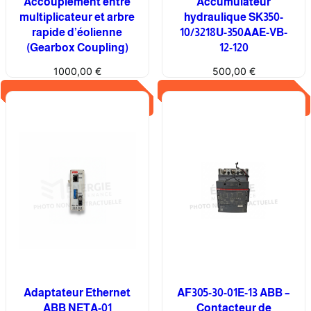
Accouplement entre
Accumulateur
A
multiplicateur et arbre
hydraulique SK350-
L
rapide d’éolienne
10/3218U-350AAE-VB-
C
(Gearbox Coupling)
12-120
L
1000,00
€
500,00
€
A
B
Ajouter au panier
Ajouter au panier
B
A
L
C
L
1
5
-
7
+
P
Adaptateur Ethernet
AF305-30-01E-13 ABB –
9
ABB NETA-01
Contacteur de