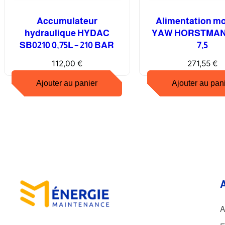
Accumulateur
Alimentation m
hydraulique HYDAC
YAW HORSTMAN
SB0210 0,75L – 210 BAR
7,5
112,00
€
271,55
€
Ajouter au panier
Ajouter au pan
A