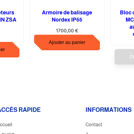
o
r
oteurs
Armoire de balisage
Bloc 
i
N ZSA
Nordex IP66
MCB
s
a
1700,00
€
é
A
Ajouter au panier
B
ier
B
O
E
2
3
4
C
T
-
ACCÈS RAPIDE
INFORMATIONS
E
R
ccueil
Contact
D