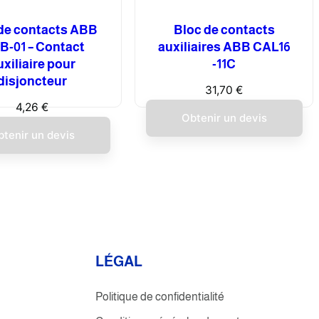
de contacts ABB
Bloc de contacts
-01 – Contact
auxiliaires ABB CAL16
uxiliaire pour
-11C
disjoncteur
31,70
€
4,26
€
Obtenir un devis
btenir un devis
L
É
GAL
Politique de confidentialité