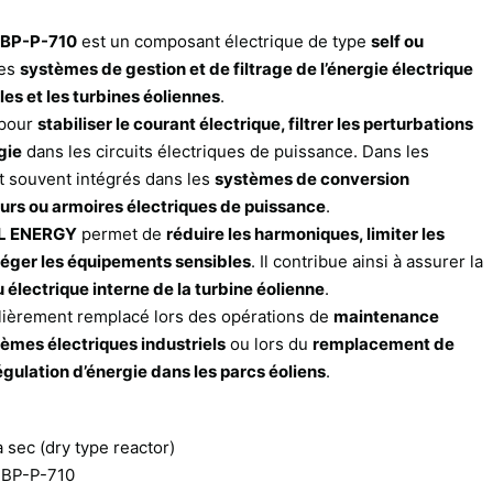
 BP-P-710
est un composant électrique de type
self ou
les
systèmes de gestion et de filtrage de l’énergie électrique
lles et les turbines éoliennes
.
 pour
stabiliser le courant électrique, filtrer les perturbations
gie
dans les circuits électriques de puissance. Dans les
t souvent intégrés dans les
systèmes de conversion
eurs ou armoires électriques de puissance
.
EL ENERGY
permet de
réduire les harmoniques, limiter les
otéger les équipements sensibles
. Il contribue ainsi à assurer la
au électrique interne de la turbine éolienne
.
lièrement remplacé lors des opérations de
maintenance
èmes électriques industriels
ou lors du
remplacement de
gulation d’énergie dans les parcs éoliens
.
à sec (dry type reactor)
BP-P-710