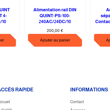
f
I
QUINT
Alimentation rail DIN
A
M
 4-
QUINT-PS-100-
sépa
E
/10
240AC/24DC/10
Contac
L
200,00
€
E
N
ier
Ajouter au panier
Aj
E
R
G
Y
B
P
-
P
ACCÈS RAPIDE
INFORMATIONS
-
7
ccueil
Contact
1