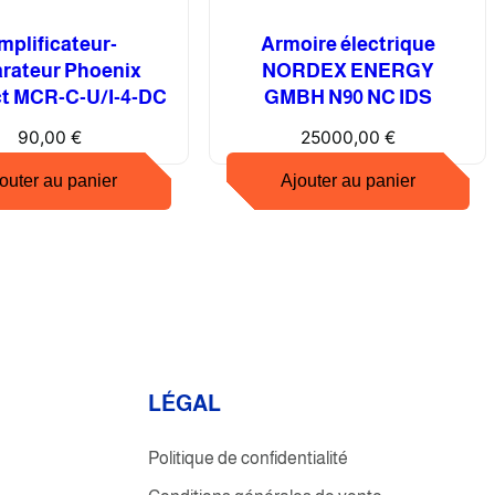
mplificateur-
Armoire électrique
rateur Phoenix
NORDEX ENERGY
t MCR-C-U/I-4-DC
GMBH N90 NC IDS
90,00
€
25000,00
€
outer au panier
Ajouter au panier
L
É
GAL
Politique de confidentialité