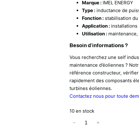
Marque :
IMEL ENERGY
Type :
inductance de puissa
Fonction :
stabilisation du
Application :
installations
Utilisation :
maintenance, 
Besoin d’informations ?
Vous recherchez une self indu
maintenance d’éoliennes ? Notr
référence constructeur, vérifier
rapidement des composants éle
turbines éoliennes.
Contactez nous pour toute deman
10 en stock
q
−
+
u
a