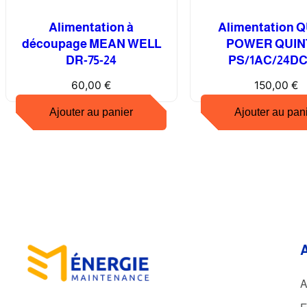
Alimentation à
Alimentation 
découpage MEAN WELL
POWER QUINT
DR-75-24
PS/1AC/24DC
60,00
€
150,00
€
Ajouter au panier
Ajouter au pan
A