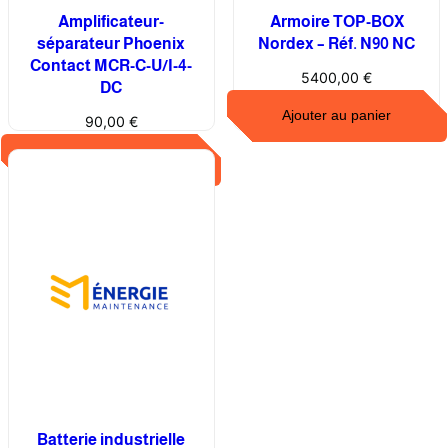
m
Amplificateur-
Armoire TOP-BOX
u
séparateur Phoenix
Nordex – Réf. N90 NC
Contact MCR-C-U/I-4-
u
5400,00
€
DC
n
t
Ajouter au panier
90,00
€
a
Ajouter au panier
j
a
M
A
K
1
6
6
/
1
2
Batterie industrielle
5