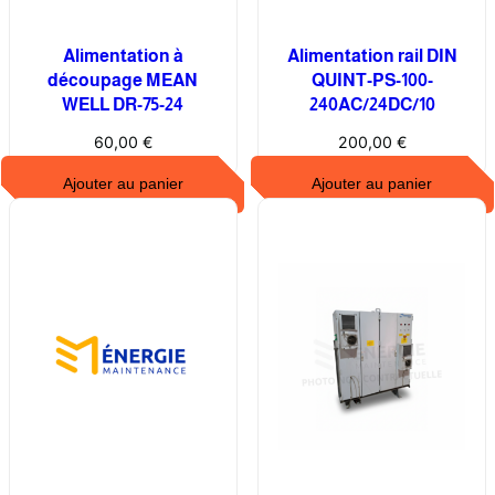
t
e
Alimentation à
Alimentation rail DIN
u
découpage MEAN
QUINT-PS-100-
r
WELL DR-75-24
240AC/24DC/10
d
60,00
€
200,00
€
e
c
Ajouter au panier
Ajouter au panier
o
u
r
a
n
t
V
i
r
t
a