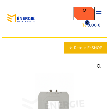
Rechercher
0
0,00 €
← Retour E-SHOP