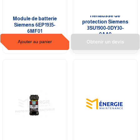
Rehausse de
Module de batterie
protection Siemens
Siemens 6EP1935-
3SU1900-0DY30-
6MF01
0AA0
Obtenir un devis
Ajouter au panier