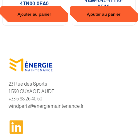
4AM4042-4TT10-
4TN00-0EA0
0FA0
Ajouter au panier
Ajouter au panier
23 Rue des Sports
11590 CUXAC D’AUDE
+33 6 88 26 40 60
windparts@energiemaintenance.fr