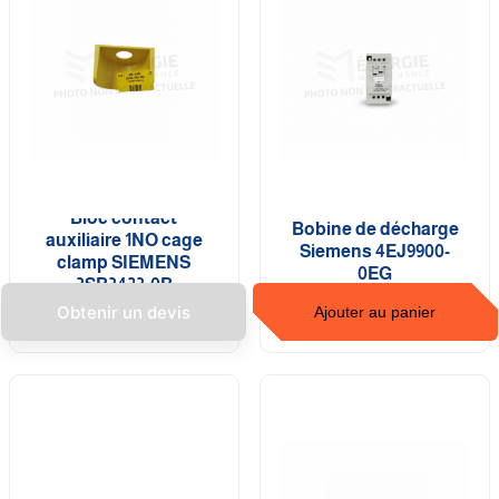
Bloc contact
Bobine de décharge
auxiliaire 1NO cage
Siemens 4EJ9900-
clamp SIEMENS
0EG
3SB3423-0B
Obtenir un devis
Ajouter au panier