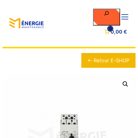
Rechercher
0
0,00 €
← Retour E-SHOP