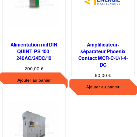
e
m
e
n
s
3
Alimentation rail DIN
Amplificateur-
R
QUINT-PS-100-
séparateur Phoenix
240AC/24DC/10
Contact MCR-C-U/I-4-
V
DC
1
200,00
€
4
90,00
€
Ajouter au panier
3
Ajouter au panier
1
-
4
F
A
1
0