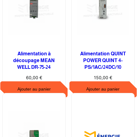
n
c
t
e
u
r
d
Alimentation à
Alimentation QUINT
e
découpage MEAN
POWER QUINT 4-
s
WELL DR-75-24
PS/1AC/24DC/10
é
60,00
€
150,00
€
c
u
Ajouter au panier
Ajouter au panier
r
i
t
é
S
i